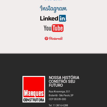
NOSSA HISTÓRIA
CONSTRÓI SEU
FUTURO
Rua Alvarenga, 551
Butantã - São Paulo, SP
CEP 05509-000
Tel: 11 3816 4288